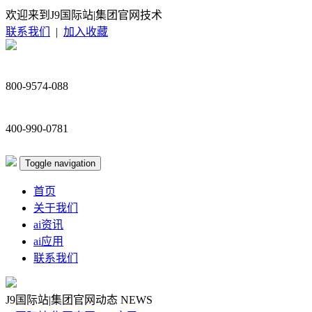
欢迎来到J9国际站|集团官网技术
联系我们
|
加入收藏
800-9574-088
400-990-0781
Toggle navigation
首页
关于我们
ai资讯
ai应用
联系我们
J9国际站|集团官网动态
NEWS